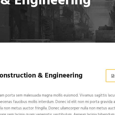
 & Engineering
onstruction & Engineering
iam porta sem malesuada magna mollis euismod. Vivamus sagittis lacus
ecenas faucibus mollis interdum. Donec id elit non mi porta gravida 
lla non metus auctor fringilla. Donec ullamcorper nulla non metus auct
nare sem lacinia quam venenatis vestibulum. Aenean lacinia bibendum 