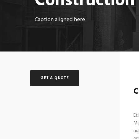
Construction
Caption aligned here
GET A QUOTE
C
Et
Ma
nu
or