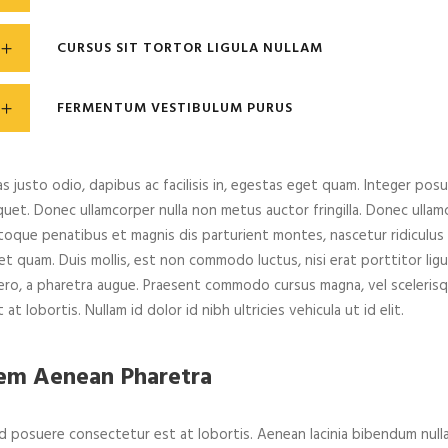
CURSUS SIT TORTOR LIGULA NULLAM
FERMENTUM VESTIBULUM PURUS
as justo odio, dapibus ac facilisis in, egestas eget quam. Integer po
iquet. Donec ullamcorper nulla non metus auctor fringilla. Donec ullamc
toque penatibus et magnis dis parturient montes, nascetur ridiculus mu
et quam. Duis mollis, est non commodo luctus, nisi erat porttitor ligula
bero, a pharetra augue. Praesent commodo cursus magna, vel sceleris
 at lobortis. Nullam id dolor id nibh ultricies vehicula ut id elit.
em Aenean Pharetra
d posuere consectetur est at lobortis. Aenean lacinia bibendum nulla