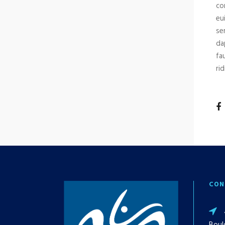
co
eu
se
da
fa
rid
CON