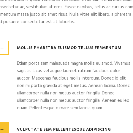
nsectetur ac, vestibulum at eros. Fusce dapibus, tellus ac cursus c
rmentum massa justo sit amet risus. Nulla vitae elit libero, a pharetr
d posuere consectetur est at lobortis.
MOLLIS PHARETRA EUISMOD TELLUS FERMENTUM
Etiam porta sem malesuada magna mollis euismod. Vivamus
sagittis lacus vel augue laoreet rutrum faucibus dolor
auctor. Maecenas faucibus mollis interdum. Donec id elit
non mi porta gravida at eget metus. Aenean lacinia. Donec
ullamcorper nulla non metus auctor fringilla. Donec
ullamcorper nulla non metus auctor fringilla. Aenean eu leo
quam. Pellentesque o.rnare sem lacinia quam.
VULPUTATE SEM PELLENTESQUE ADIPISCING