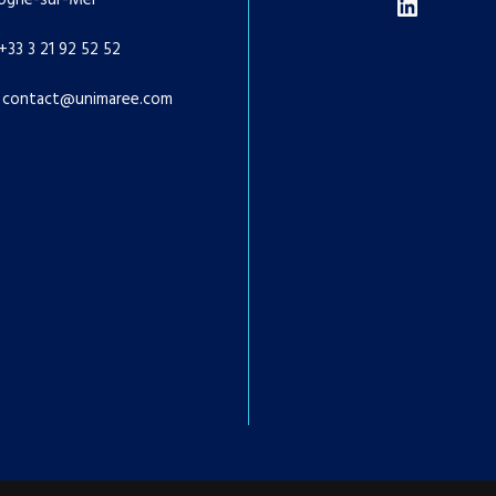
LinkedIn
ogne-sur-Mer
+33 3 21 92 52 52
contact@unimaree.com