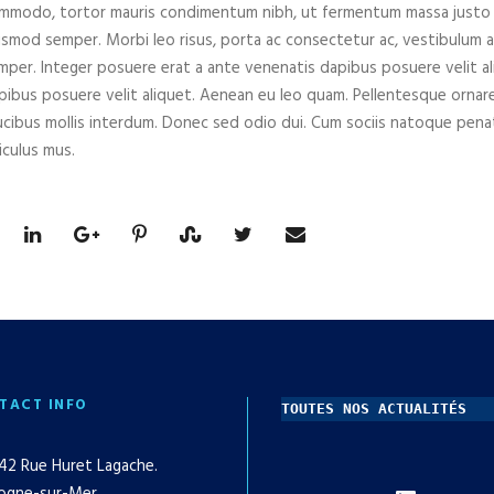
mmodo, tortor mauris condimentum nibh, ut fermentum massa justo sit
ismod semper. Morbi leo risus, porta ac consectetur ac, vestibulum at
mper. Integer posuere erat a ante venenatis dapibus posuere velit al
pibus posuere velit aliquet. Aenean eu leo quam. Pellentesque ornar
ucibus mollis interdum. Donec sed odio dui. Cum sociis natoque pena
iculus mus.
TACT INFO
TOUTES NOS ACTUALITÉS
42 Rue Huret Lagache.