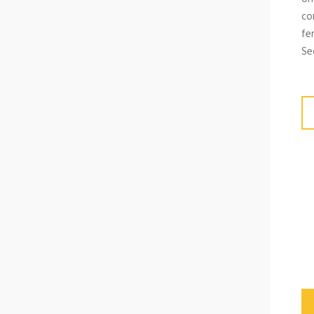
co
fe
Se