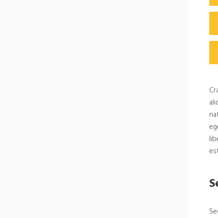
Cr
al
na
eg
li
est
S
Se