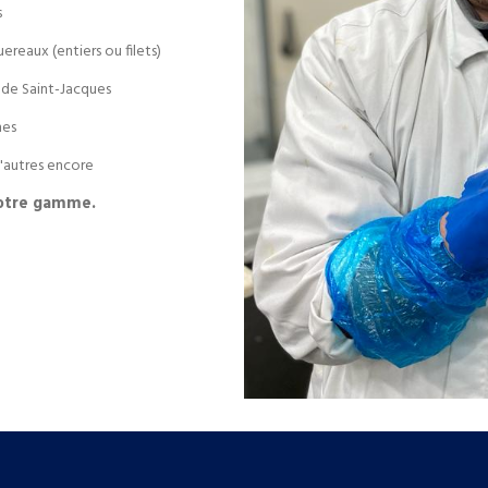
s
reaux (entiers ou filets)
 de Saint-Jacques
hes
 d'autres encore
notre gamme.